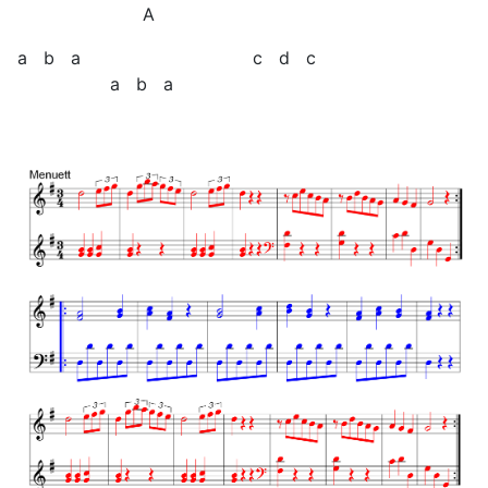
A
a b a c d c
a b a